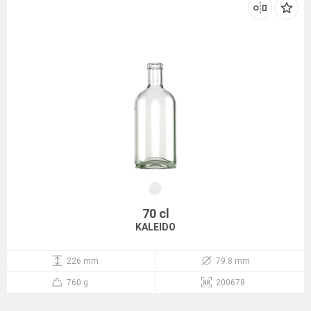
70 cl
KALEIDO
226 mm
79.8 mm
760 g
200678