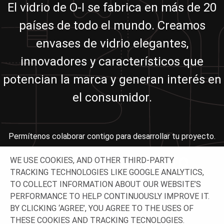
El vidrio de O-I se fabrica en más de 20
países de todo el mundo. Creamos
envases de vidrio elegantes,
innovadores y característicos que
potencian la marca y generan interés en
el consumidor.
Permítenos colaborar contigo para desarrollar tu proyecto.
PONTE EN CONTACTO
WE USE COOKIES, AND OTHER THIRD-PARTY
TRACKING TECHNOLOGIES LIKE GOOGLE ANALYTICS,
CON NOSOTROS
TO COLLECT INFORMATION ABOUT OUR WEBSITE’S
PERFORMANCE TO HELP CONTINUOUSLY IMPROVE IT.
BY CLICKING ‘AGREE’, YOU AGREE TO THE USES OF
THESE COOKIES AND TRACKING TECNOLOGIES.