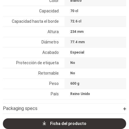
Color
Blanco
Capacidad
70 cl
Capacidad hasta el borde
72.6 cl
Altura
234 mm
Diámetro
77.4 mm
Acabado
Especial
Protección de etiqueta
No
Retornable
No
Peso
600 g
País
Reino Unido
Packaging specs
Ficha del producto