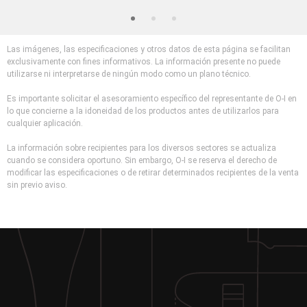
Las imágenes, las especificaciones y otros datos de esta página se facilitan
exclusivamente con fines informativos. La información presente no puede
utilizarse ni interpretarse de ningún modo como un plano técnico.
Es importante solicitar el asesoramiento específico del representante de O-I en
lo que concierne a la idoneidad de los productos antes de utilizarlos para
cualquier aplicación.
La información sobre recipientes para los diversos sectores se actualiza
cuando se considera oportuno. Sin embargo, O-I se reserva el derecho de
modificar las especificaciones o de retirar determinados recipientes de la venta
sin previo aviso.