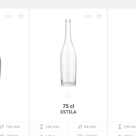
75 cl
ESTELA
120 mm
330 mm
84 mm
299 m