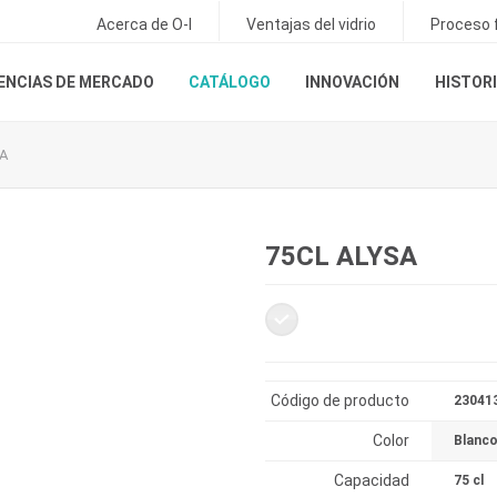
Acerca de O-I
Ventajas del vidrio
Proceso f
ENCIAS DE MERCADO
CATÁLOGO
INNOVACIÓN
HISTORI
SA
75CL ALYSA
Código de producto
23041
Color
Blanc
Capacidad
75 cl