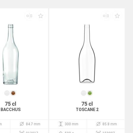
75 cl
75 cl
BACCHUS
TOSCANE 2
m
84.7 mm
300 mm
85.8 mm