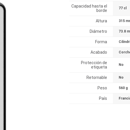
Capacidad hasta el
77 cl
borde
Altura
315 m
Diámetro
73.8 
Forma
Cilíndr
Acabado
Corch
Protección de
No
etiqueta
Retornable
No
Peso
560 g
País
Franci