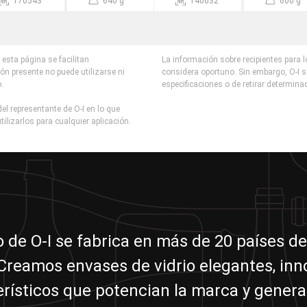
170543
640 g
140032
600 g
esta página se facilitan
La información sobre recipientes para 
ón presente no puede utilizarse ni
considera oportuno. Sin embargo, O-I s
o.
especificaciones o de retirar determina
el representante de O-I en lo que
tilizarlos para cualquier aplicación.
io de O-I se fabrica en más de 20 países de
reamos envases de vidrio elegantes, in
erísticos que potencian la marca y genera