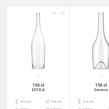
150 cl
150 cl
ESTELA
Garance
410 mm
104 mm
370 mm