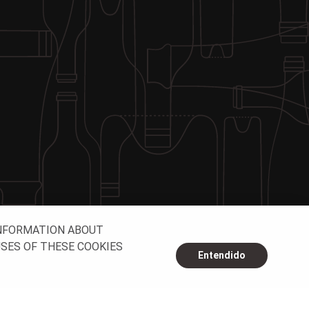
INFORMATION ABOUT
USES OF THESE COOKIES
Entendido