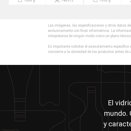
1000 g
140312
1050 g
Las imágenes, las especificaciones y otros datos de 
exclusivamente con fines informativos. La informaci
interpretarse de ningún modo como un plano técnic
Es importante solicitar el asesoramiento específico d
concierne a la idoneidad de los productos antes de u
El vidr
mundo. C
y caract