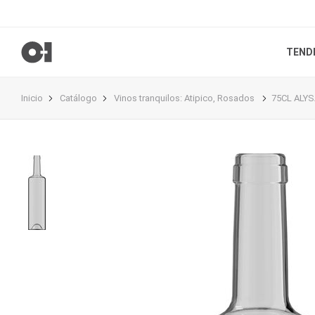
TEND
Inicio
Catálogo
Vinos tranquilos
:
Atipico
,
Rosados
75CL ALY