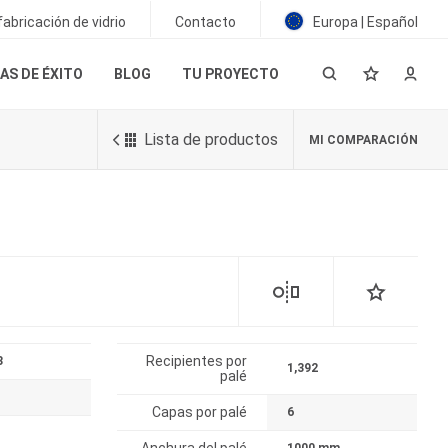
abricación de vidrio
Contacto
Europa | Español
AS DE ÉXITO
BLOG
TU PROYECTO
Lista de productos
MI COMPARACIÓN
Recipientes por
3
1,392
palé
o
Capas por palé
6