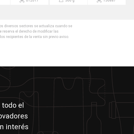
012017
500 g
150887
los diversos sectores se actualiza cuando se
e reserva el derecho de modificar las
dos recipientes de la venta sin previo aviso.
 todo el
novadores
n interés