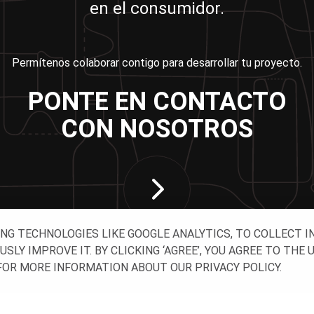
en el consumidor.
Permítenos colaborar contigo para desarrollar tu proyecto.
PONTE EN CONTACTO
CON NOSOTROS
ING TECHNOLOGIES LIKE GOOGLE ANALYTICS, TO COLLECT 
Y IMPROVE IT. BY CLICKING ‘AGREE’, YOU AGREE TO THE 
OR MORE INFORMATION ABOUT OUR PRIVACY POLICY.