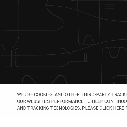
WE USE COOKIES, AND OTHER THIRD-PARTY TRACK
OUR WEBSITE’S PERFORMANCE TO HELP CONTINUOUSL
AND TRACKING TECNOLOGIES. PLEASE CLICK
HERE
F