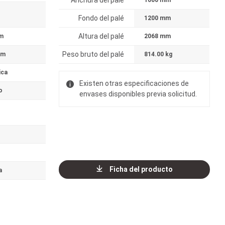
Anchura del palé
1000 mm
Fondo del palé
1200 mm
Altura del palé
m
2068 mm
Peso bruto del palé
mm
814.00 kg
ica
Existen otras especificaciones de
o
envases disponibles previa solicitud.
Ficha del producto
a