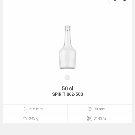
50 cl
SPIRIT 062-500
215 mm
90 mm
345 g
014372