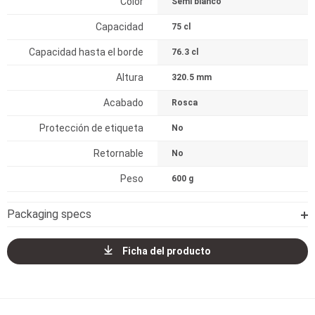
Color
Semi blanco
Capacidad
75 cl
Capacidad hasta el borde
76.3 cl
Altura
320.5 mm
Acabado
Rosca
Protección de etiqueta
No
Retornable
No
Peso
600 g
Packaging specs
Ficha del producto