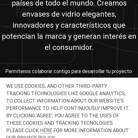
países de todo el mundo. Creamos
envases de vidrio elegantes,
innovadores y característicos que
potencian la marca y generan interés en
el consumidor.
Permítenos colaborar contigo para desarrollar tu proyecto.
PONTE EN CONTACTO
WE USE COOKIES, AND OTHER THIRD-PARTY
TRACKING TECHNOLOGIES LIKE GOOGLE ANALYTICS,
CON NOSOTROS
TO COLLECT INFORMATION ABOUT OUR WEBSITE’S
PERFORMANCE TO HELP CONTINUOUSLY IMPROVE IT.
BY CLICKING ‘AGREE’, YOU AGREE TO THE USES OF
THESE COOKIES AND TRACKING TECNOLOGIES.
PLEASE CLICK
HERE
FOR MORE INFORMATION ABOUT
OUR PRIVACY POLICY.