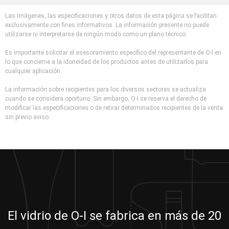
Las imágenes, las especificaciones y otros datos de esta página se facilitan
exclusivamente con fines informativos. La información presente no puede
utilizarse ni interpretarse de ningún modo como un plano técnico.
Es importante solicitar el asesoramiento específico del representante de O-I en
lo que concierne a la idoneidad de los productos antes de utilizarlos para
cualquier aplicación.
La información sobre recipientes para los diversos sectores se actualiza
cuando se considera oportuno. Sin embargo, O-I se reserva el derecho de
modificar las especificaciones o de retirar determinados recipientes de la venta
sin previo aviso.
El vidrio de O-I se fabrica en más de 20