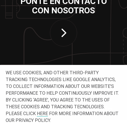
PONTE EN CONTACTO
CON NOSOTROS
WE USE COOKIES, AND OTHER THIRD-PARTY
TRACKING TECHNOLOGIES LIKE GOOGLE ANALYTICS,
TO COLLECT INFORMATION ABOUT OUR WEBSITE’S
CONTACTA CON NOSOTROS
PERFORMANCE TO HELP CONTINUOUSLY IMPROVE IT.
BY CLICKING ‘AGREE’, YOU AGREE TO THE USES OF
THESE COOKIES AND TRACKING TECNOLOGIES.
PLEASE CLICK
HERE
FOR MORE INFORMATION ABOUT
OUR PRIVACY POLICY.
© 2026 O-
Privacidad
Información jurídica
Contacto y ubicaciones