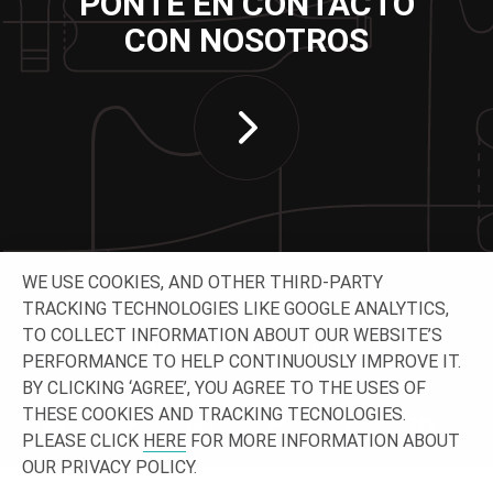
PONTE EN CONTACTO
CON NOSOTROS
WE USE COOKIES, AND OTHER THIRD-PARTY
TRACKING TECHNOLOGIES LIKE GOOGLE ANALYTICS,
TO COLLECT INFORMATION ABOUT OUR WEBSITE’S
CONTACTA CON NOSOTROS
PERFORMANCE TO HELP CONTINUOUSLY IMPROVE IT.
BY CLICKING ‘AGREE’, YOU AGREE TO THE USES OF
THESE COOKIES AND TRACKING TECNOLOGIES.
PLEASE CLICK
HERE
FOR MORE INFORMATION ABOUT
OUR PRIVACY POLICY.
© 2026 O-
Privacidad
Información jurídica
Contacto y ubicaciones