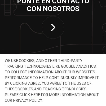
PONTE EN CONTACTO
CON NOSOTROS
WE USE COOKIES, AND OTHER THIRD-PARTY
TRACKING TECHNOLOGIES LIKE GOOGLE ANALYTICS,
TO COLLECT INFORMATION ABOUT OUR WEBSITE’S
CONTACTA CON NOSOTROS
PERFORMANCE TO HELP CONTINUOUSLY IMPROVE IT.
BY CLICKING ‘AGREE’, YOU AGREE TO THE USES OF
THESE COOKIES AND TRACKING TECNOLOGIES.
PLEASE CLICK
HERE
FOR MORE INFORMATION ABOUT
OUR PRIVACY POLICY.
© 2026 O-
Privacidad
Información jurídica
Contacto y ubicaciones