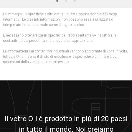
Le immagini, le specifiche e altri dati su questa pagina sono a soli scopi
informativi. Le presenti informazioni non possono essere utilizzate o
interpretate in nessun modo come disegno tecnico.
È necessario ottenere pareri specifici dal rappresentante O-I rispetto alla
sostenibilità dei prodotti prima di qualsiasi applicazione.
Le informazioni sui contenitori industriali vengono aggiornate di volta in volta,
tuttavia O-I si riserva il diritto di modificare le specifiche o di ritirare alcuni
contenitori dalla vendita senza preavviso.
Il vetro O-I è prodotto in più di 20 paesi
in tutto il mondo. Noi creiamo