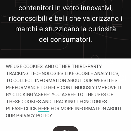
contenitori in vetro innovativi,
riconoscibili e belli che valorizzano i
marchi e stuzzicano la curiosità
dei consumatori.
Lavoriamo insieme e costruiamo il tuo progetto!
WE USE COOKIES, AND OTHER THIRD-PARTY
TRACKING TECHNOLOGIES LIKE GOOGLE ANALYTICS,
NON ESITARE A CONTATTARCI
TO COLLECT INFORMATION ABOUT OUR WEBSITE’S
PERFORMANCE TO HELP CONTINUOUSLY IMPROVE IT.
BY CLICKING ‘AGREE’, YOU AGREE TO THE USES OF
THESE COOKIES AND TRACKING TECNOLOGIES.
PLEASE CLICK
HERE
FOR MORE INFORMATION ABOUT
OUR PRIVACY POLICY.