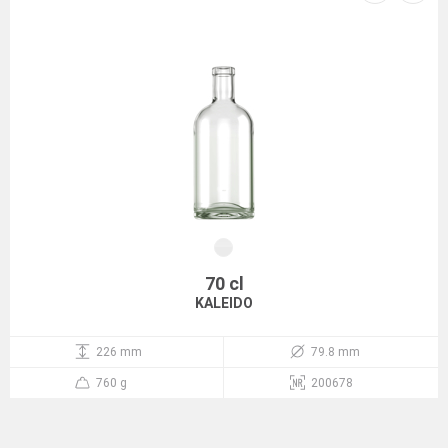
70 cl
KALEIDO
226 mm
79.8 mm
760 g
200678