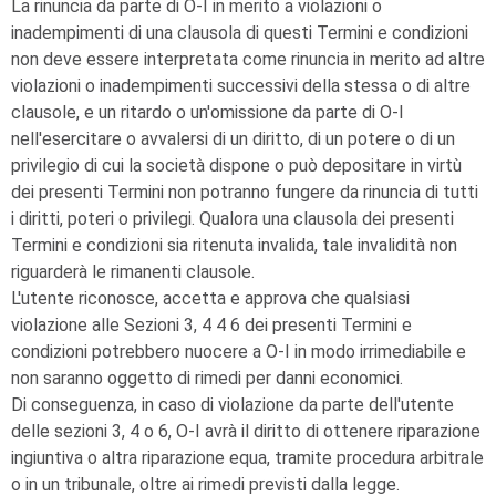
La rinuncia da parte di
O-I
in merito a violazioni o
inadempimenti di una clausola di questi Termini e condizioni
non deve essere interpretata come rinuncia in merito ad altre
violazioni o inadempimenti successivi della stessa o di altre
clausole, e un ritardo o un'omissione da parte di
O-I
nell'esercitare o avvalersi di un diritto, di un potere o di un
privilegio di cui la società dispone o può depositare in virtù
dei presenti Termini non potranno fungere da rinuncia di tutti
i diritti, poteri o privilegi. Qualora una clausola dei presenti
Termini e condizioni sia ritenuta invalida, tale invalidità non
riguarderà le rimanenti clausole.
L'utente riconosce, accetta e approva che qualsiasi
violazione alle Sezioni 3, 4 4 6 dei presenti Termini e
condizioni potrebbero nuocere a
O-I
in modo irrimediabile e
non saranno oggetto di rimedi per danni economici.
Di conseguenza, in caso di violazione da parte dell'utente
delle sezioni 3, 4 o 6,
O-I
avrà il diritto di ottenere riparazione
ingiuntiva o altra riparazione equa, tramite procedura arbitrale
o in un tribunale, oltre ai rimedi previsti dalla legge.