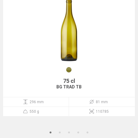
75 cl
BG TRAD TB
296 mm
81 mm
550 g
110785