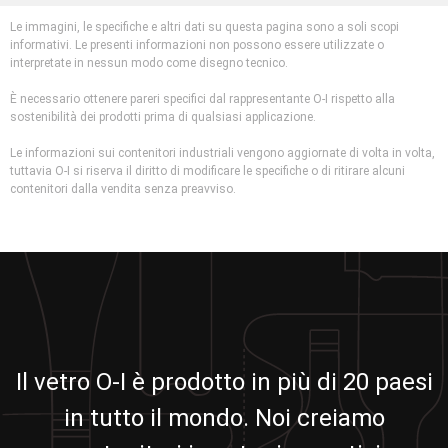
Le immagini, le specifiche e altri dati su questa pagina sono a soli scopi
informativi. Le presenti informazioni non possono essere utilizzate o
interpretate in nessun modo come disegno tecnico.
È necessario ottenere pareri specifici dal rappresentante O-I rispetto alla
sostenibilità dei prodotti prima di qualsiasi applicazione.
Le informazioni sui contenitori industriali vengono aggiornate di volta in volta,
tuttavia O-I si riserva il diritto di modificare le specifiche o di ritirare alcuni
contenitori dalla vendita senza preavviso.
Il vetro O-I è prodotto in più di 20 paesi
in tutto il mondo. Noi creiamo