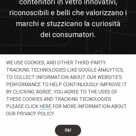
contenitori in vetro innovativi,
riconoscibili e belli che valorizzano i
marchi e stuzzicano la curiosità
dei consumatori.
Lavoriamo insieme e costruiamo il tuo progetto!
WE USE COOKIES, AND OTHER THIRD-PARTY
TRACKING TECHNOLOGIES LIKE GOOGLE ANALYTICS,
NON ESITARE A CONTATTARCI
TO COLLECT INFORMATION ABOUT OUR WEBSITE’S
PERFORMANCE TO HELP CONTINUOUSLY IMPROVE IT.
BY CLICKING ‘AGREE’, YOU AGREE TO THE USES OF
THESE COOKIES AND TRACKING TECNOLOGIES.
PLEASE CLICK
HERE
FOR MORE INFORMATION ABOUT
OUR PRIVACY POLICY.
Ok!