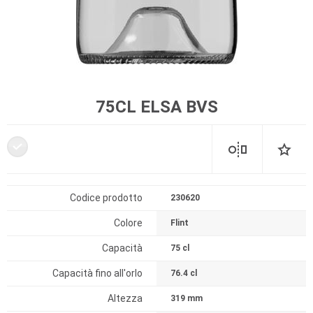
75CL ELSA BVS
Codice prodotto
230620
Colore
Flint
Capacità
75 cl
Capacità fino all'orlo
76.4 cl
Altezza
319 mm