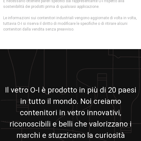
È necessario ottenere pareri specifici dal rappresentante O-I rispetto alla
sostenibilità dei prodotti prima di qualsiasi applicazione.
Le informazioni sui contenitori industriali vengono aggiornate di volta in volta,
tuttavia O-I si riserva il diritto di modificare le specifiche o di ritirare alcuni
contenitori dalla vendita senza preavviso.
Il vetro O-I è prodotto in più di 20 paesi
in tutto il mondo. Noi creiamo
contenitori in vetro innovativi,
riconoscibili e belli che valorizzano i
marchi e stuzzicano la curiosità