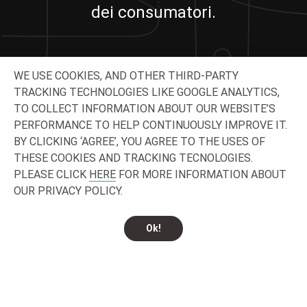
dei consumatori.
Lavoriamo insieme e costruiamo il tuo progetto!
WE USE COOKIES, AND OTHER THIRD-PARTY
TRACKING TECHNOLOGIES LIKE GOOGLE ANALYTICS,
NON ESITARE A CONTATTARCI
TO COLLECT INFORMATION ABOUT OUR WEBSITE’S
PERFORMANCE TO HELP CONTINUOUSLY IMPROVE IT.
BY CLICKING ‘AGREE’, YOU AGREE TO THE USES OF
THESE COOKIES AND TRACKING TECNOLOGIES.
PLEASE CLICK
HERE
FOR MORE INFORMATION ABOUT
OUR PRIVACY POLICY.
Ok!
CONTATTACI