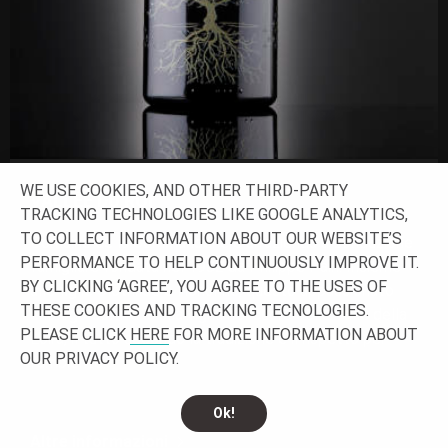
WE USE COOKIES, AND OTHER THIRD-PARTY
VALLÉE DU ROI
TRACKING TECHNOLOGIES LIKE GOOGLE ANALYTICS,
TO COLLECT INFORMATION ABOUT OUR WEBSITE’S
Domaine de la Commanderie è un'azienda a conduzione
PERFORMANCE TO HELP CONTINUOUSLY IMPROVE IT.
famigliare fondata nel 1982 da Philippe Pain. Insieme
BY CLICKING ‘AGREE’, YOU AGREE TO THE USES OF
alle figlie Clothilde e Honorine, questo appassionato
THESE COOKIES AND TRACKING TECNOLOGIES.
enologo coltiva la sua vigna nel cuore della Valle della
PLEASE CLICK
HERE
FOR MORE INFORMATION ABOUT
Loira, il tutto secondo la tradizione e il rispetto per
OUR PRIVACY POLICY.
l'ambiente.
Ok!
Altre informazioni