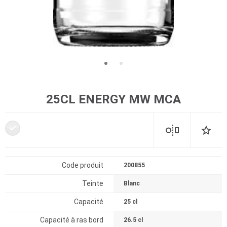
25CL ENERGY MW MCA
Code produit
200855
Teinte
Blanc
Capacité
25 cl
Capacité à ras bord
26.5 cl