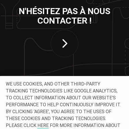
N'HÉSITEZ PAS À NOUS
CONTACTER !
WE USE COOKIES, AND OTHER THIRD-PARTY
TRACKING TECHNOLOGIES LIKE GOOGLE ANALYTICS,
TO COLLECT INFORMATION ABOUT OUR WEBSITE’S
SUIVEZ-NOUS
PERFORMANCE TO HELP CONTINUOUSLY IMPROVE IT.
BY CLICKING ‘AGREE’, YOU AGREE TO THE USES OF
THESE COOKIES AND TRACKING TECNOLOGIES.
PLEASE CLICK
HERE
FOR MORE INFORMATION ABOUT