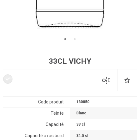
33CL VICHY
Code produit
180850
Teinte
Blanc
Capacité
33 cl
Capacité à ras bord
34.5 cl