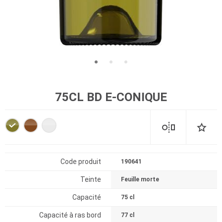
75CL BD E-CONIQUE
Code produit
190641
Teinte
Feuille morte
Capacité
75 cl
Capacité à ras bord
77 cl