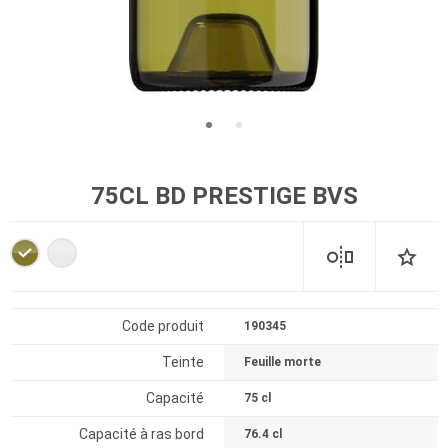
75CL BD PRESTIGE BVS
Code produit
190345
Teinte
Feuille morte
Capacité
75 cl
Capacité à ras bord
76.4 cl