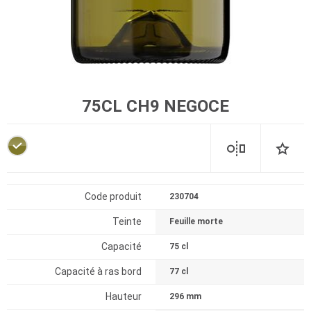
75CL CH9 NEGOCE
Code produit
230704
Teinte
Feuille morte
Capacité
75 cl
Capacité à ras bord
77 cl
Hauteur
296 mm