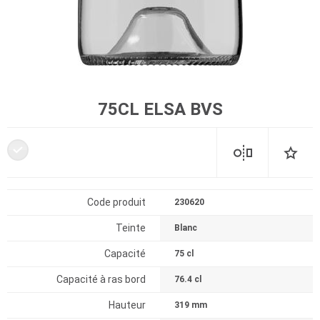
75CL ELSA BVS
Code produit
230620
Teinte
Blanc
Capacité
75 cl
Capacité à ras bord
76.4 cl
Hauteur
319 mm