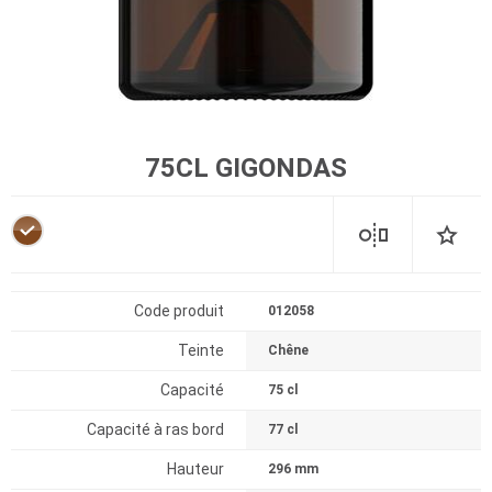
75CL GIGONDAS
Code produit
012058
Teinte
Chêne
Capacité
75 cl
Capacité à ras bord
77 cl
Hauteur
296 mm