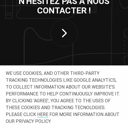
N'HÉSITEZ PAS À NOUS
CONTACTER !
WE USE COOKIES, AND OTHER THIRD-PARTY
TRACKING TECHNOLOGIES LIKE GOOGLE ANALYTICS,
TO COLLECT INFORMATION ABOUT OUR WEBSITE’S
SUIVEZ-NOUS
PERFORMANCE TO HELP CONTINUOUSLY IMPROVE IT.
BY CLICKING ‘AGREE’, YOU AGREE TO THE USES OF
THESE COOKIES AND TRACKING TECNOLOGIES.
PLEASE CLICK
HERE
FOR MORE INFORMATION ABOUT
OUR PRIVACY POLICY.
© 2026 O-I - Tous droits
Confidentialité
Légal
Contact et sites