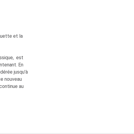
ouette et la
assique, est
ntenant. En
idérée jusqu'à
ce nouveau
 continue au