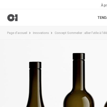
À p
TEND
Page d'accueil
Innovations
Concept Sommelier : allier l’utile à l’é