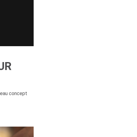
UR
uveau concept