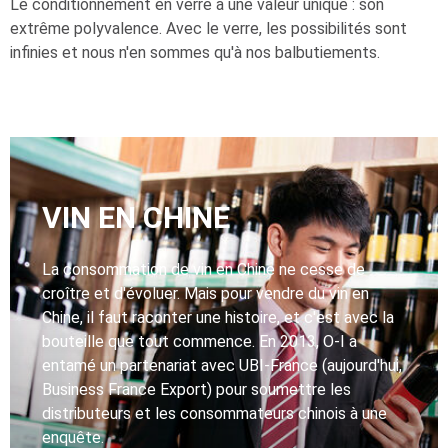
Le conditionnement en verre a une valeur unique : son
extrême polyvalence. Avec le verre, les possibilités sont
infinies et nous n'en sommes qu'à nos balbutiements.
VIN EN CHINE
La consommation de vin en Chine ne cesse de
croître et d'évoluer. Mais pour vendre du vin en
Chine, il faut raconter une histoire, et c'est avec la
bouteille que tout commence. En 2013, O-I a
entamé un partenariat avec UBI-France (aujourd'hui,
Business France Export) pour soumettre les
distributeurs et les consommateurs chinois à une
enquête.