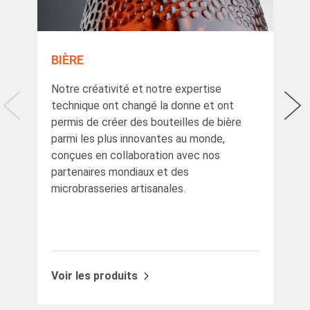
BIÈRE
AL
Notre créativité et notre expertise
Les
technique ont changé la donne et ont
un 
permis de créer des bouteilles de bière
mei
parmi les plus innovantes au monde,
ali
conçues en collaboration avec nos
pro
partenaires mondiaux et des
ave
microbrasseries artisanales.
élé
pré
co
Voir les produits
Voi